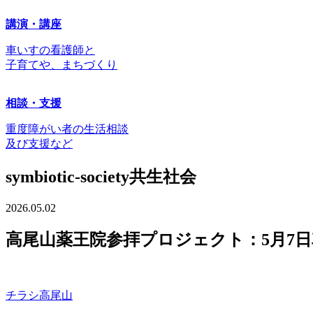
講演・講座
車いすの看護師と
子育てや、まちづくり
相談・支援
重度障がい者の生活相談
及び支援など
symbiotic-society
共生社会
2026.05.02
高尾山薬王院参拝プロジェクト：5月7
チラシ高尾山